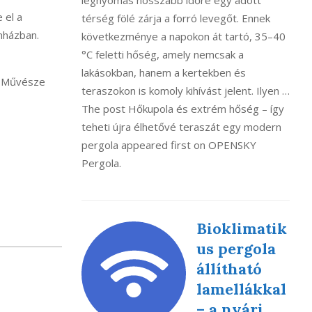
 el a
térség fölé zárja a forró levegőt. Ennek
nházban.
következménye a napokon át tartó, 35–40
°C feletti hőség, amely nemcsak a
lakásokban, hanem a kertekben és
t Művésze
teraszokon is komoly kihívást jelent. Ilyen …
The post Hőkupola és extrém hőség – így
teheti újra élhetővé teraszát egy modern
pergola appeared first on OPENSKY
Pergola.
Bioklimatik
us pergola
állítható
lamellákkal
– a nyári