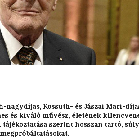
h-nagydíjas, Kossuth- és Jászai Mari-díja
es és kiváló művész, életének kilencven
 tájékoztatása szerint hosszan tartó, súl
a megpróbáltatásokat.