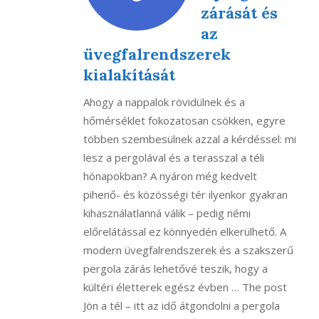
zárását és
az
üvegfalrendszerek
kialakítását
Ahogy a nappalok rövidülnek és a
hőmérséklet fokozatosan csökken, egyre
többen szembesülnek azzal a kérdéssel: mi
lesz a pergolával és a terasszal a téli
hónapokban? A nyáron még kedvelt
pihenő- és közösségi tér ilyenkor gyakran
kihasználatlanná válik – pedig némi
előrelátással ez könnyedén elkerülhető. A
modern üvegfalrendszerek és a szakszerű
pergola zárás lehetővé teszik, hogy a
kültéri életterek egész évben … The post
Jön a tél – itt az idő átgondolni a pergola