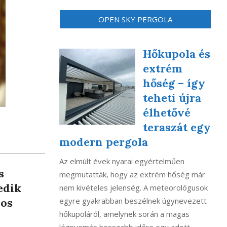
OPEN SKY PERGOLA
Hőkupola és
extrém
hőség – így
teheti újra
élhetővé
teraszát egy
modern pergola
Az elmúlt évek nyarai egyértelműen
s
megmutatták, hogy az extrém hőség már
edik
nem kivételes jelenség. A meteorológusok
egyre gyakrabban beszélnek úgynevezett
yos
hőkupoláról, amelynek során a magas
légnyomás hosszabb időre egy adott