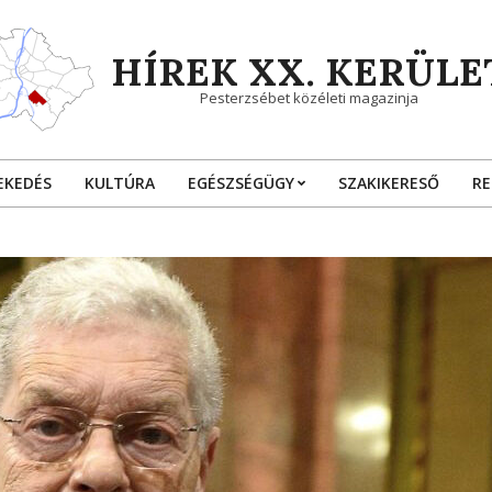
HÍREK XX. KERÜLE
Pesterzsébet közéleti magazinja
EKEDÉS
KULTÚRA
EGÉSZSÉGÜGY
SZAKIKERESŐ
RE
Primary
Navigation
Menu