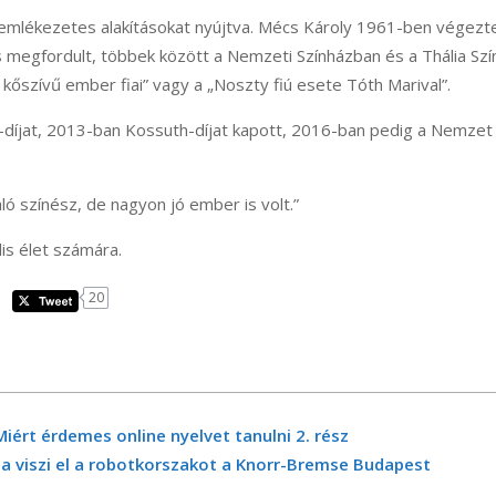
emlékezetes alakításokat nyújtva. Mécs Károly 1961-ben végezte
s megfordult, többek között a Nemzeti Színházban és a Thália Szí
A kőszívű ember fiai” vagy a „Noszty fiú esete Tóth Marival”.
ri-díjat, 2013-ban Kossuth-díjat kapott, 2016-ban pedig a Nemze
ó színész, de nagyon jó ember is volt.”
is élet számára.
20
ért érdemes online nyelvet tanulni 2. rész
kba viszi el a robotkorszakot a Knorr-Bremse Budapest