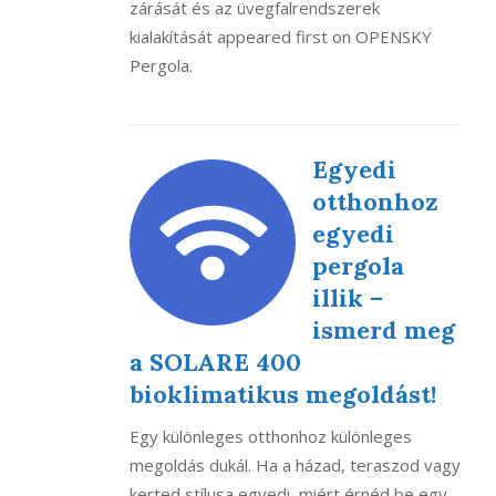
zárását és az üvegfalrendszerek
kialakítását appeared first on OPENSKY
Pergola.
Egyedi
otthonhoz
egyedi
pergola
illik –
ismerd meg
a SOLARE 400
bioklimatikus megoldást!
Egy különleges otthonhoz különleges
megoldás dukál. Ha a házad, teraszod vagy
kerted stílusa egyedi, miért érnéd be egy