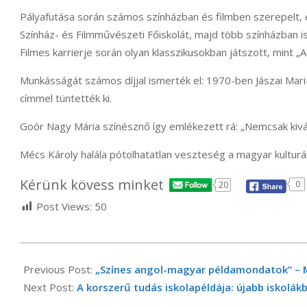
Pályafutása során számos színházban és filmben szerepelt, 
Színház- és Filmművészeti Főiskolát, majd több színházban i
Filmes karrierje során olyan klasszikusokban játszott, mint „
Munkásságát számos díjjal ismerték el: 1970-ben Jászai Ma
címmel tüntették ki.
Goór Nagy Mária színésznő így emlékezett rá: „Nemcsak kivál
Mécs Károly halála pótolhatatlan veszteség a magyar kulturál
Kérünk kövess minket
0
20
Post Views:
50
2025-
02-
Previous Post:
„Színes angol-magyar példamondatok” – Mi
27
Next Post:
A korszerű tudás iskolapéldája: újabb iskolá