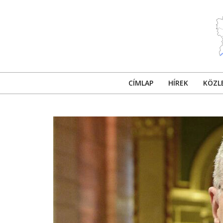
Skip
to
content
CÍMLAP
HÍREK
KÖZL