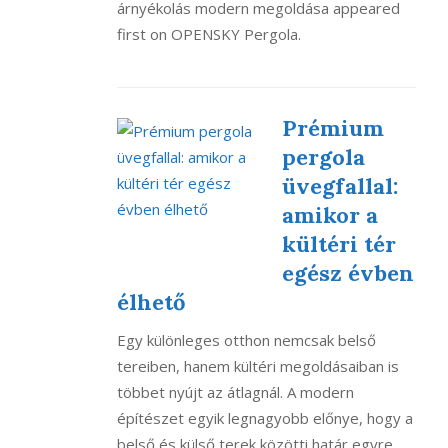
árnyékolás modern megoldása appeared
first on OPENSKY Pergola.
Prémium
pergola
üvegfallal:
amikor a
kültéri tér
egész évben
élhető
Egy különleges otthon nemcsak belső
tereiben, hanem kültéri megoldásaiban is
többet nyújt az átlagnál. A modern
építészet egyik legnagyobb előnye, hogy a
belső és külső terek közötti határ egyre