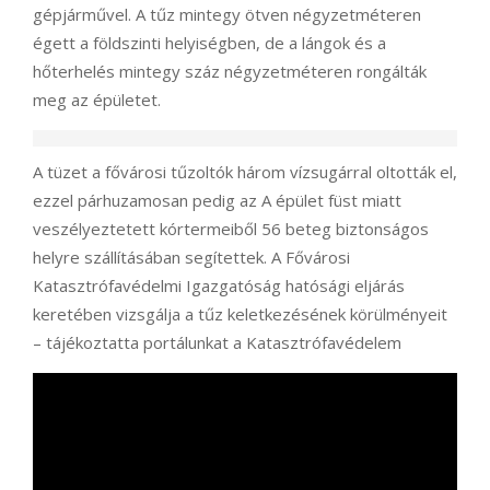
gépjárművel. A tűz mintegy ötven négyzetméteren
égett a földszinti helyiségben, de a lángok és a
hőterhelés mintegy száz négyzetméteren rongálták
meg az épületet.
A tüzet a fővárosi tűzoltók három vízsugárral oltották el,
ezzel párhuzamosan pedig az A épület füst miatt
veszélyeztetett kórtermeiből 56 beteg biztonságos
helyre szállításában segítettek. A Fővárosi
Katasztrófavédelmi Igazgatóság hatósági eljárás
keretében vizsgálja a tűz keletkezésének körülményeit
– tájékoztatta portálunkat a Katasztrófavédelem