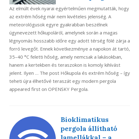
Az elmúlt évek nyarai egyértelműen megmutatták, hogy
az extrém hőség már nem kivételes jelenség. A
meteorológusok egyre gyakrabban beszélnek
úgynevezett hőkupoláról, amelynek során a magas
légnyomás hosszabb időre egy adott térség fölé zárja a
forró levegőt. Ennek következménye a napokon át tartó,
35–40 °C feletti hőség, amely nemcsak a lakásokban,
hanem a kertekben és teraszokon is komoly kihívást
jelent. Ilyen … The post Hőkupola és extrém hőség – így
teheti újra élhetővé teraszát egy modern pergola
appeared first on OPENSKY Pergola.
Bioklimatikus
pergola állítható
lamellákkal – a