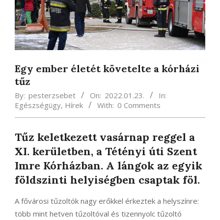
Egy ember életét követelte a kórházi
tűz
By:
pesterzsebet
On:
2022.01.23.
In:
Egészségügy
,
Hírek
With:
0 Comments
Tűz keletkezett vasárnap reggel a
XI. kerületben, a Tétényi úti Szent
Imre Kórházban. A lángok az egyik
földszinti helyiségben csaptak föl.
A fővárosi tűzoltók nagy erőkkel érkeztek a helyszínre:
több mint hetven tűzoltóval és tizennyolc tűzoltó