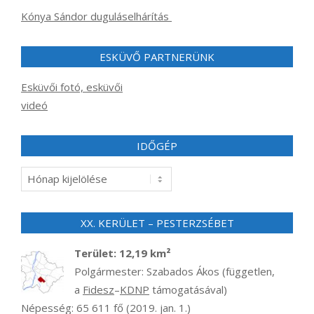
Kónya Sándor duguláselhárítás
ESKÜVŐ PARTNERÜNK
Esküvői fotó, esküvői
videó
IDŐGÉP
Időgép
XX. KERÜLET – PESTERZSÉBET
Terület: 12,19 km²
Polgármester: Szabados Ákos (független,
a
Fidesz
–
KDNP
támogatásával)
Népesség: 65 611 fő (2019. jan. 1.)