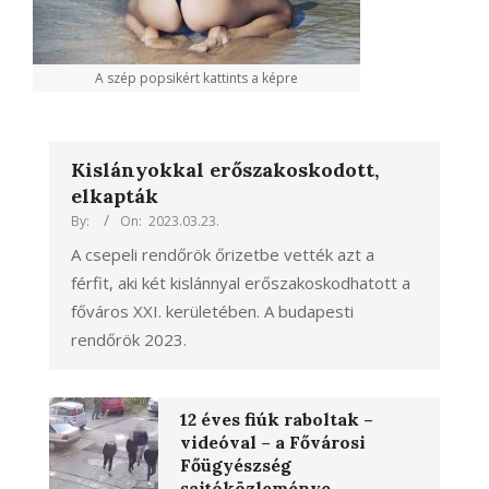
A szép popsikért kattints a képre
Kislányokkal erőszakoskodott,
elkapták
By:
On:
2023.03.23.
A csepeli rendőrök őrizetbe vették azt a
férfit, aki két kislánnyal erőszakoskodhatott a
főváros XXI. kerületében. A budapesti
rendőrök 2023.
12 éves fiúk raboltak –
videóval – a Fővárosi
Főügyészség
sajtóközleménye