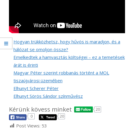
Hogyan trükközhetsz, hogy hűvös is maradjon, és a
hálózat se omoljon össze?
Emelkedtek a hamvasztás költségei – ez a temetések
árát is érinti
Magyar Péter szerint robbanás történt a MOL
tiszaújvárosi üzemében
Elhunyt Scherer Péter
Elhunyt Sörös Sándor színművész
Kérünk kövess minket
20
0
20
Post Views:
53