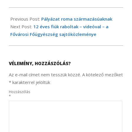
2022-
01-
Previous Post:
Pályázat roma származásúaknak
23
Next Post:
12 éves fiúk raboltak – videóval – a
Fővárosi Főügyészség sajtóközleménye
VÉLEMÉNY, HOZZÁSZÓLÁS?
Az e-mail címet nem tesszük közzé.
A kötelező mezőket
*
karakterrel jelöltük
Hozzászólás
*