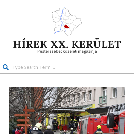
Skip
to
content
HÍREK XX. KERÜLET
Pesterzsébet közéleti magazinja
Search
Primary
Navigation
Menu